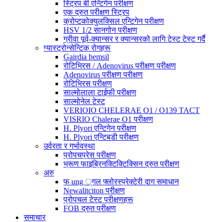
स्ट्रिप बी एन्टिगेन परीक्षण
एक द्रुत परीक्षण स्ट्रिप
क्रोप्टकोक्युलक्सिल एन्टिगेन परीक्षण
HSV 1/2 सानगोन परीक्षण
ग्रीवा पूर्व-क्यान्सर र क्यान्सरको लागि टेस्ट टेस्ट गर्दै
ग्यास्ट्रोन्सेन्टिक रोगहरू
Gairdia bemsil
रोटिभिरस / Adenovirus परीक्षण परीक्षण
Adenovirus परीक्षण परीक्षण
रोटिभिरस परीक्षण
साल्मोलाला टाईफी परीक्षण
साल्मोनेल टेस्ट
VERIOIO CHELERAE O1 / O139 TACT
VISRIO Chalerae O1 परीक्षण
H. Plyori एन्टिगेन परीक्षण
H. Plyori एन्टिबडी परीक्षण
उर्वरता र गर्भावस्था
प्रोपचप्रेस परीक्षण
भ्रूण फाइब्रिनक्टिक्टिक्सिन द्रुत परीक्षण
अरु
फ ung ्गल फ्लोरस्प्रेक्टेरी दाग ​​समाधान
Newalitciton परीक्षण
प्रोपचल टेस्ट परीक्षणहरू
FOB द्रुत परीक्षण
समाचार