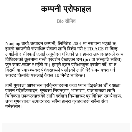
कम्पनी प्रोफाइल
Bio सीमित
Nanjing बायो-उत्पादन कम्पनी, लिमिटेड 2001 मा स्थापना भएको छ,
हाम्रो कम्पनीले संसाधित रोगका लागि विशेष गरी STD.ACS मा चिन्ह
लगाईयो र सीएफडीएलाई अनुमोदन गरिएको छ। हाम्रा उत्पादनहरूले अन्य
विधिहरूको तुलनामा यस्तै प्रदर्शन देखाएका छन् (pcr वा संस्कृति सहित)
जुन समय-खपत र महँगो छ। हाम्रो द्रुत परीक्षणहरू प्रयोग गर्दै, या त
बिरामी वा स्वास्थ्यकर पेशेवरहरूले पर्खाइको लागि धेरै समय बचत गर्न
सक्दछ किनकि यसलाई केवल 10 मिनेट चाहिन्छ।
हामी गुणवत्ता आश्वासन प्रक्रियाहरूमा कडा ध्यान दिइरहेका छौं र आज्ञा
पालन गर्दैछौं
उत्पादन, गुणवत्ता नियन्त्रण, भण्डारण, यातायातका लागि
चिकित्सा उपकरणहरूको लागि वर्तमान नियमहरू
र प्राविधिक समर्थनहरू,
उच्च गुणवत्ताका उत्पादनहरू सबैमा हाम्रा ग्राहकहरू सबैमा सेवा
गर्न
संसार।