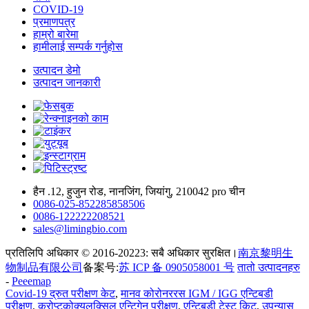
COVID-19
प्रमाणपत्र
हाम्रो बारेमा
हामीलाई सम्पर्क गर्नुहोस
उत्पादन डेमो
उत्पादन जानकारी
हैन .12, हुजुन रोड, नानजिंग, जियांगु, 210042 pro चीन
0086-025-852285858506
0086-122222208521
sales@limingbio.com
प्रतिलिपि अधिकार © 2016-20223: सबै अधिकार सुरक्षित।
南京黎明生
物制品有限公司
备案号:
苏 ICP 备 0905058001 号
तातो उत्पादनहरु
-
Peeemap
Covid-19 द्रुत परीक्षण केट
,
मानव कोरोनररस IGM / IGG एन्टिबडी
परीक्षण
,
क्रोप्टकोक्युलक्सिल एन्टिगेन परीक्षण
,
एन्टिबडी टेस्ट किट
,
उपन्यास