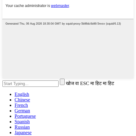
खोज वा ESC मा हिट मा हिट
English
Chinese
French
German
Portuguese
Spanish
Russian
Japanese