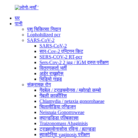
घर
पानी
पशु चिकित्सा निदान
Lophohilized pcr
SARS-CoV-2
SARS-CoV-2
सार-Cov-2 एन्टिगन किट
SERS-COV-2 RT-pcr
Sers-Cov-2 2 igg / IGM द्रुत परीक्षण
वितरणकर्ता भर्ती
अर्डर राख्नुहोस्
भिडियो गाइड
संक्रामक रोग
गेंदबेल / ट्राइचमोनस / महोत्डो कम्बो
गेंबली कार्कीरिस
Chlamydia / netaxia gonorohaeae
चिलामीडिया एन्डिजन
Neisnaia Gonorroweae
क्यान्डडिडा एल्बिकान्न्स
Traizonomass Abaginisis
ट्राइहामोनासोस रविना / ह्यान्डडा
ब्याक्टेरिया vaginosis परीक्षण