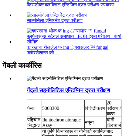
क्रिप्टोक्लक्लक्सिल एन्टिजिन द्रुत परीक्षण उपकरण
साल्मोनेला एन्टिग्नेट द्रुत परीक्षण
कारखाना थेललेल फ ing ्गससलर ™ fungal
फ्लोरसेशान्स को ...
गेंबली कार्कीरिस
गेंदर्ला सहनोलिटिस एन्टिग्निन द्रुत परीक्षण
20
फेक
5003300
विशिढीकरण
परीक्षण /
बक्स
पहिचान
Iluntochromatoragic
योनी
नमूना
सिद्धान्त
Asay
डिस्चार्ज
यो कृषि किनारहरू वा योनीको स्वामित्वबाट