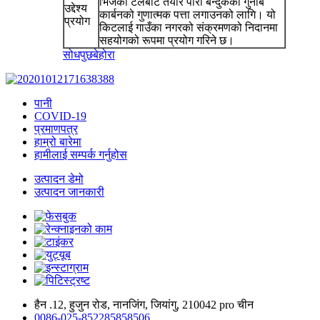
भिजेको टेलबाट तयार पारी बन्दुकको गुनाब
उद्देश्य
कार्बनको गुणात्मक पत्ता लगाउनको लागि। यो
प्रयोग
किटलाई गाउँका नगरको संक्रमणको निदानमा
सहयोगको रूपमा प्रयोग गरिने छ।
सोधपुछ
बेहोरा
पानी
COVID-19
प्रमाणपत्र
हाम्रो बारेमा
हामीलाई सम्पर्क गर्नुहोस
उत्पादन डेमो
उत्पादन जानकारी
हैन .12, हुजुन रोड, नानजिंग, जियांगु, 210042 pro चीन
0086-025-852285858506