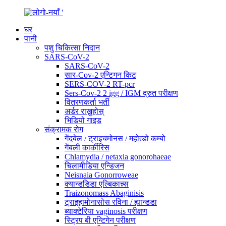
घर
पानी
पशु चिकित्सा निदान
SARS-CoV-2
SARS-CoV-2
सार-Cov-2 एन्टिगन किट
SERS-COV-2 RT-pcr
Sers-Cov-2 2 igg / IGM द्रुत परीक्षण
वितरणकर्ता भर्ती
अर्डर राख्नुहोस्
भिडियो गाइड
संक्रामक रोग
गेंदबेल / ट्राइचमोनस / महोत्डो कम्बो
गेंबली कार्कीरिस
Chlamydia / netaxia gonorohaeae
चिलामीडिया एन्डिजन
Neisnaia Gonorroweae
क्यान्डडिडा एल्बिकान्न्स
Traizonomass Abaginisis
ट्राइहामोनासोस रविना / ह्यान्डडा
ब्याक्टेरिया vaginosis परीक्षण
स्ट्रिप बी एन्टिगेन परीक्षण