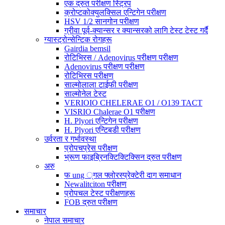
एक द्रुत परीक्षण स्ट्रिप
क्रोप्टकोक्युलक्सिल एन्टिगेन परीक्षण
HSV 1/2 सानगोन परीक्षण
ग्रीवा पूर्व-क्यान्सर र क्यान्सरको लागि टेस्ट टेस्ट गर्दै
ग्यास्ट्रोन्सेन्टिक रोगहरू
Gairdia bemsil
रोटिभिरस / Adenovirus परीक्षण परीक्षण
Adenovirus परीक्षण परीक्षण
रोटिभिरस परीक्षण
साल्मोलाला टाईफी परीक्षण
साल्मोनेल टेस्ट
VERIOIO CHELERAE O1 / O139 TACT
VISRIO Chalerae O1 परीक्षण
H. Plyori एन्टिगेन परीक्षण
H. Plyori एन्टिबडी परीक्षण
उर्वरता र गर्भावस्था
प्रोपचप्रेस परीक्षण
भ्रूण फाइब्रिनक्टिक्टिक्सिन द्रुत परीक्षण
अरु
फ ung ्गल फ्लोरस्प्रेक्टेरी दाग ​​समाधान
Newalitciton परीक्षण
प्रोपचल टेस्ट परीक्षणहरू
FOB द्रुत परीक्षण
समाचार
नेपाल समाचार