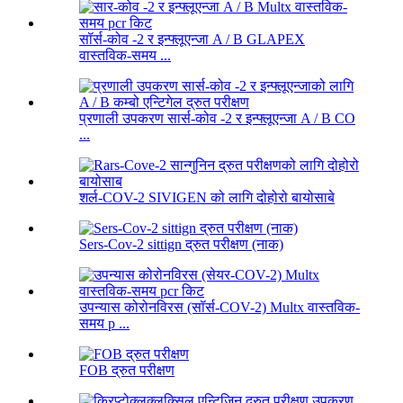
सॉर्स-कोव -2 र इन्फ्लूएन्जा A / B GLAPEX
वास्तविक-समय ...
प्रणाली उपकरण सार्स-कोव -2 र इन्फ्लूएन्जा A / B CO
...
शर्ल-COV-2 SIVIGEN को लागि दोहोरो बायोसाबे
Sers-Cov-2 sittign द्रुत परीक्षण (नाक)
उपन्यास कोरोनविरस (सॉर्स-COV-2) Multx वास्तविक-
समय p ...
FOB द्रुत परीक्षण