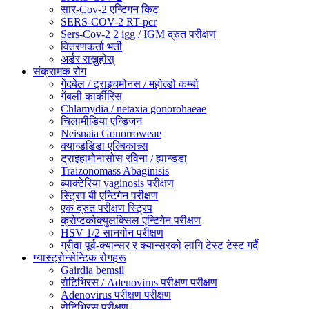
सार-Cov-2 एन्टिगन किट
SERS-COV-2 RT-pcr
Sers-Cov-2 2 igg / IGM द्रुत परीक्षण
वितरणकर्ता भर्ती
अर्डर राख्नुहोस्
संक्रामक रोग
गेंदबेल / ट्राइचमोनस / महोत्डो कम्बो
गेंबली कार्कीरिस
Chlamydia / netaxia gonorohaeae
चिलामीडिया एन्डिजन
Neisnaia Gonorroweae
क्यान्डडिडा एल्बिकान्न्स
ट्राइहामोनासोस रविना / ह्यान्डडा
Traizonomass Abaginisis
ब्याक्टेरिया vaginosis परीक्षण
स्ट्रिप बी एन्टिगेन परीक्षण
एक द्रुत परीक्षण स्ट्रिप
क्रोप्टकोक्युलक्सिल एन्टिगेन परीक्षण
HSV 1/2 सानगोन परीक्षण
ग्रीवा पूर्व-क्यान्सर र क्यान्सरको लागि टेस्ट टेस्ट गर्दै
ग्यास्ट्रोन्सेन्टिक रोगहरू
Gairdia bemsil
रोटिभिरस / Adenovirus परीक्षण परीक्षण
Adenovirus परीक्षण परीक्षण
रोटिभिरस परीक्षण