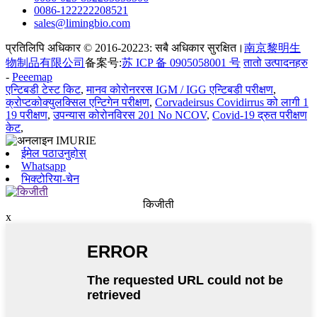
0086-122222208521
sales@limingbio.com
प्रतिलिपि अधिकार © 2016-20223: सबै अधिकार सुरक्षित।
南京黎明生
物制品有限公司
备案号:
苏 ICP 备 0905058001 号
तातो उत्पादनहरु
-
Peeemap
एन्टिबडी टेस्ट किट
,
मानव कोरोनररस IGM / IGG एन्टिबडी परीक्षण
,
क्रोप्टकोक्युलक्सिल एन्टिगेन परीक्षण
,
Corvadeirsus Covidirrus को लागी 1
19 परीक्षण
,
उपन्यास कोरोनविरस 201 No NCOV
,
Covid-19 द्रुत परीक्षण
केट
,
ईमेल पठाउनुहोस्
Whatsapp
भिक्टोरिया-चेन
किजीती
x