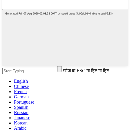
खोज वा ESC मा हिट मा हिट
English
Chinese
French
German
Portuguese
Spanish
Russian
Japanese
Korean
Arabic