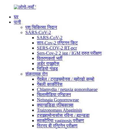
घर
पानी
पशु चिकित्सा निदान
SARS-CoV-2
SARS-CoV-2
सार-Cov-2 एन्टिगन किट
SERS-COV-2 RT-pcr
Sers-Cov-2 2 igg / IGM द्रुत परीक्षण
वितरणकर्ता भर्ती
अर्डर राख्नुहोस्
भिडियो गाइड
संक्रामक रोग
गेंदबेल / ट्राइचमोनस / महोत्डो कम्बो
गेंबली कार्कीरिस
Chlamydia / netaxia gonorohaeae
चिलामीडिया एन्डिजन
Neisnaia Gonorroweae
क्यान्डडिडा एल्बिकान्न्स
Traizonomass Abaginisis
ट्राइहामोनासोस रविना / ह्यान्डडा
ब्याक्टेरिया vaginosis परीक्षण
स्ट्रिप बी एन्टिगेन परीक्षण