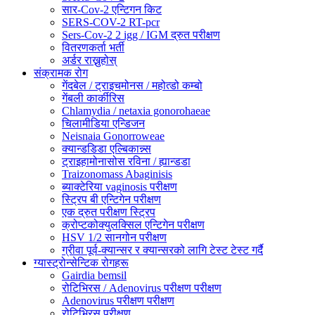
सार-Cov-2 एन्टिगन किट
SERS-COV-2 RT-pcr
Sers-Cov-2 2 igg / IGM द्रुत परीक्षण
वितरणकर्ता भर्ती
अर्डर राख्नुहोस्
संक्रामक रोग
गेंदबेल / ट्राइचमोनस / महोत्डो कम्बो
गेंबली कार्कीरिस
Chlamydia / netaxia gonorohaeae
चिलामीडिया एन्डिजन
Neisnaia Gonorroweae
क्यान्डडिडा एल्बिकान्न्स
ट्राइहामोनासोस रविना / ह्यान्डडा
Traizonomass Abaginisis
ब्याक्टेरिया vaginosis परीक्षण
स्ट्रिप बी एन्टिगेन परीक्षण
एक द्रुत परीक्षण स्ट्रिप
क्रोप्टकोक्युलक्सिल एन्टिगेन परीक्षण
HSV 1/2 सानगोन परीक्षण
ग्रीवा पूर्व-क्यान्सर र क्यान्सरको लागि टेस्ट टेस्ट गर्दै
ग्यास्ट्रोन्सेन्टिक रोगहरू
Gairdia bemsil
रोटिभिरस / Adenovirus परीक्षण परीक्षण
Adenovirus परीक्षण परीक्षण
रोटिभिरस परीक्षण