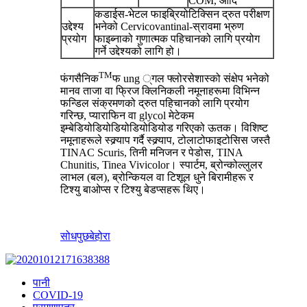
COM, आदि
कडाईस-भेटल फाइब्रियोटिक्सिन द्रुत परीक्षण
उद्देश्य
भनेको Cervicovantinal-स्रावमा भ्रुण
प्रयोग
फाइब्नाको गुणात्मक पहिचानको लागि प्रयोग
गर्ने उद्देश्यको लागि हो।
TM
फंगसैनिक
फ ung ्गल फ्लोरसेशास्को संक्षेप भनेको
मानव ताजा वा फ्रिज क्लिनिकली नमूनाहरूमा विभिन्न
फन्डिल संक्रमणको द्रुत पहिचानको लागि प्रयोग
गरिन्छ, प्याराफिन वा glycol मेटेकम
इम्बेडियोडियोडियोडियोडियोड गरिएको ऊतक। विशिष्ट
नमूनाहरूले स्क्र्याप गर्दै स्क्र्याप, टोलाटोफाइटोसिस जस्तै
TINAC Scuris, तिनी मनिजन र पेडोस, TINA
Chunitis, Tinea Vivicolor। स्पार्टम, ब्रोन्कोल्लुलर
लाभल (बल), ब्रोन्कियल वा टिशूल धुने बिरामीहरू र
टिश्यु बाओप्स र टिश्यु बेडप्सहरू थिए।
सोधपुछ
बेहोरा
पानी
COVID-19