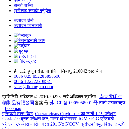
प्रमाणपत्र
हाम्रो बारेमा
हामीलाई सम्पर्क गर्नुहोस
उत्पादन डेमो
उत्पादन जानकारी
हैन .12, हुजुन रोड, नानजिंग, जियांगु, 210042 pro चीन
0086-025-852285858506
0086-122222208521
sales@limingbio.com
प्रतिलिपि अधिकार © 2016-20223: सबै अधिकार सुरक्षित।
南京黎明生
物制品有限公司
备案号:
苏 ICP 备 0905058001 号
तातो उत्पादनहरु
-
Peeemap
एन्टिबडी टेस्ट किट
,
Corvadeirsus Covidirrus को लागी 1 19 परीक्षण
,
Covid-19 द्रुत परीक्षण केट
,
मानव कोरोनररस IGM / IGG एन्टिबडी
परीक्षण
,
उपन्यास कोरोनविरस 201 No NCOV
,
क्रोप्टकोक्युलक्सिल एन्टिगेन