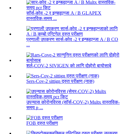
सॉर्स-कोव -2 र इन्फ्लूएन्जा A / B GLAPEX
वास्तविक-समय ...
प्रणाली उपकरण सार्स-कोव -2 र इन्फ्लूएन्जा A / B CO
...
शर्ल-COV-2 SIVIGEN को लागि दोहोरो बायोसाबे
Sers-Cov-2 sittign द्रुत परीक्षण (नाक)
उपन्यास कोरोनविरस (सॉर्स-COV-2) Multx वास्तविक-
समय p ...
FOB द्रुत परीक्षण