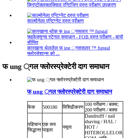
क्रिप्टोक्लक्लक्सिल एन्टिजिन द्रुत परीक्षण उपकरण
साल्मोनेला एन्टिग्नेट द्रुत परीक्षण
कारखाना थेललेल फ ing ्गससलर ™ fungal
फ्लोरसेशान्स को ...
फ ung ्गल फ्लोरस्प्रेक्टेरी दाग ​​समाधान
फ ung ्गल फ्लोरस्प्रेक्टेरी दाग ​​समाधान
100 परीक्षण / बक्स;
फेक
500180
विशिढीकरण
200 परीक्षण / बक्स
Dandrufff / nail
shaving / HAL /
पहिचान
एक सय
नमूना
HOT /
सिद्धान्त
पाइला
HITEROLLELOR