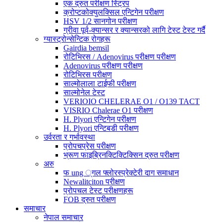
एक द्रुत परीक्षण स्ट्रिप
क्रोप्टकोक्युलक्सिल एन्टिगेन परीक्षण
HSV 1/2 सानगोन परीक्षण
ग्रीवा पूर्व-क्यान्सर र क्यान्सरको लागि टेस्ट टेस्ट गर्दै
ग्यास्ट्रोन्सेन्टिक रोगहरू
Gairdia bemsil
रोटिभिरस / Adenovirus परीक्षण परीक्षण
Adenovirus परीक्षण परीक्षण
रोटिभिरस परीक्षण
साल्मोलाला टाईफी परीक्षण
साल्मोनेल टेस्ट
VERIOIO CHELERAE O1 / O139 TACT
VISRIO Chalerae O1 परीक्षण
H. Plyori एन्टिगेन परीक्षण
H. Plyori एन्टिबडी परीक्षण
उर्वरता र गर्भावस्था
प्रोपचप्रेस परीक्षण
भ्रूण फाइब्रिनक्टिक्टिक्सिन द्रुत परीक्षण
अरु
फ ung ्गल फ्लोरस्प्रेक्टेरी दाग ​​समाधान
Newalitciton परीक्षण
प्रोपचल टेस्ट परीक्षणहरू
FOB द्रुत परीक्षण
समाचार
नेपाल समाचार