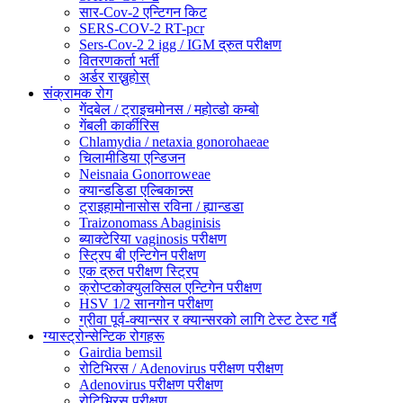
सार-Cov-2 एन्टिगन किट
SERS-COV-2 RT-pcr
Sers-Cov-2 2 igg / IGM द्रुत परीक्षण
वितरणकर्ता भर्ती
अर्डर राख्नुहोस्
संक्रामक रोग
गेंदबेल / ट्राइचमोनस / महोत्डो कम्बो
गेंबली कार्कीरिस
Chlamydia / netaxia gonorohaeae
चिलामीडिया एन्डिजन
Neisnaia Gonorroweae
क्यान्डडिडा एल्बिकान्न्स
ट्राइहामोनासोस रविना / ह्यान्डडा
Traizonomass Abaginisis
ब्याक्टेरिया vaginosis परीक्षण
स्ट्रिप बी एन्टिगेन परीक्षण
एक द्रुत परीक्षण स्ट्रिप
क्रोप्टकोक्युलक्सिल एन्टिगेन परीक्षण
HSV 1/2 सानगोन परीक्षण
ग्रीवा पूर्व-क्यान्सर र क्यान्सरको लागि टेस्ट टेस्ट गर्दै
ग्यास्ट्रोन्सेन्टिक रोगहरू
Gairdia bemsil
रोटिभिरस / Adenovirus परीक्षण परीक्षण
Adenovirus परीक्षण परीक्षण
रोटिभिरस परीक्षण