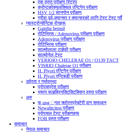
एक द्रुत परीक्षण स्ट्रिप
क्रोप्टकोक्युलक्सिल एन्टिगेन परीक्षण
HSV 1/2 सानगोन परीक्षण
ग्रीवा पूर्व-क्यान्सर र क्यान्सरको लागि टेस्ट टेस्ट गर्दै
ग्यास्ट्रोन्सेन्टिक रोगहरू
Gairdia bemsil
रोटिभिरस / Adenovirus परीक्षण परीक्षण
Adenovirus परीक्षण परीक्षण
रोटिभिरस परीक्षण
साल्मोलाला टाईफी परीक्षण
साल्मोनेल टेस्ट
VERIOIO CHELERAE O1 / O139 TACT
VISRIO Chalerae O1 परीक्षण
H. Plyori एन्टिगेन परीक्षण
H. Plyori एन्टिबडी परीक्षण
उर्वरता र गर्भावस्था
प्रोपचप्रेस परीक्षण
भ्रूण फाइब्रिनक्टिक्टिक्सिन द्रुत परीक्षण
अरु
फ ung ्गल फ्लोरस्प्रेक्टेरी दाग ​​समाधान
Newalitciton परीक्षण
प्रोपचल टेस्ट परीक्षणहरू
FOB द्रुत परीक्षण
समाचार
नेपाल समाचार