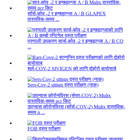
सॉर्स-कोव -2 र इन्फ्लूएन्जा A / B GLAPEX
वास्तविक-समय ...
प्रणाली उपकरण सार्स-कोव -2 र इन्फ्लूएन्जा A / B CO
...
शर्ल-COV-2 SIVIGEN को लागि दोहोरो बायोसाबे
Sers-Cov-2 sittign द्रुत परीक्षण (नाक)
उपन्यास कोरोनविरस (सॉर्स-COV-2) Multx वास्तविक-
समय p ...
FOB द्रुत परीक्षण