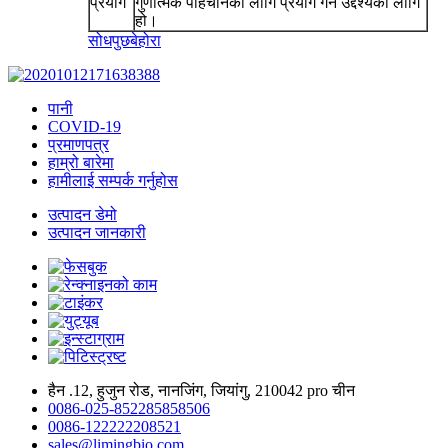
प्रयोग
गुणात्मक पहिचानको लागि प्रयोग गर्ने उद्देश्यको लागि
हो।
सोधपुछ
बेहोरा
पानी
COVID-19
प्रमाणपत्र
हाम्रो बारेमा
हामीलाई सम्पर्क गर्नुहोस
उत्पादन डेमो
उत्पादन जानकारी
हैन .12, हुजुन रोड, नानजिंग, जियांगु, 210042 pro चीन
0086-025-852285858506
0086-122222208521
sales@limingbio.com