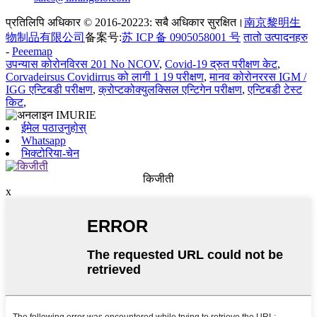
प्रतिलिपि अधिकार © 2016-20223: सबै अधिकार सुरक्षित।
南京黎明生
物制品有限公司
备案号:
苏 ICP 备 0905058001 号
तातो उत्पादनहरु
-
Peeemap
उपन्यास कोरोनविरस 201 No NCOV
,
Covid-19 द्रुत परीक्षण केट
,
Corvadeirsus Covidirrus को लागी 1 19 परीक्षण
,
मानव कोरोनररस IGM /
IGG एन्टिबडी परीक्षण
,
क्रोप्टकोक्युलक्सिल एन्टिगेन परीक्षण
,
एन्टिबडी टेस्ट
किट
,
ईमेल पठाउनुहोस्
Whatsapp
भिक्टोरिया-चेन
किजीती
x