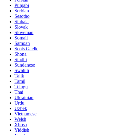
Punjabi
Serbian
Sesotho
Sinhala
Slovak
Slovenian
Somali
Samoan
Scots Gaelic
Shona
Sindhi
Sundanese
Swahili
Tajik
Tamil
Telugu
Thai
Ukrainian
Urdu
Uzbek
Vietnamese
Welsh
Xhosa
Yiddish