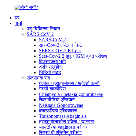
घर
पानी
पशु चिकित्सा निदान
SARS-CoV-2
SARS-CoV-2
सार-Cov-2 एन्टिगन किट
SERS-COV-2 RT-pcr
Sers-Cov-2 2 igg / IGM द्रुत परीक्षण
वितरणकर्ता भर्ती
अर्डर राख्नुहोस्
भिडियो गाइड
संक्रामक रोग
गेंदबेल / ट्राइचमोनस / महोत्डो कम्बो
गेंबली कार्कीरिस
Chlamydia / netaxia gonorohaeae
चिलामीडिया एन्डिजन
Neisnaia Gonorroweae
क्यान्डडिडा एल्बिकान्न्स
Traizonomass Abaginisis
ट्राइहामोनासोस रविना / ह्यान्डडा
ब्याक्टेरिया vaginosis परीक्षण
स्ट्रिप बी एन्टिगेन परीक्षण