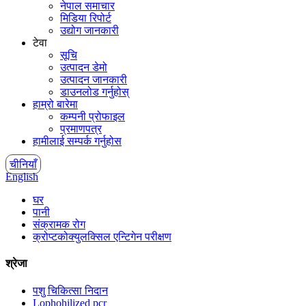
नेपाल समाचार
मिडिया रिपोर्ट
उद्योग जानकारी
टेवा
सूचि
उत्पादन डेमो
उत्पादन जानकारी
डाउनलोड गर्नुहोस्
हाम्रो बारेमा
कम्पनी प्रोफाइल
प्रमाणपत्र
हामीलाई सम्पर्क गर्नुहोस
चीनियाँ
English
घर
पानी
संक्रामक रोग
क्रोप्टकोक्युलक्सिल एन्टिगेन परीक्षण
श्रेजा
पशु चिकित्सा निदान
Lophohilized pcr