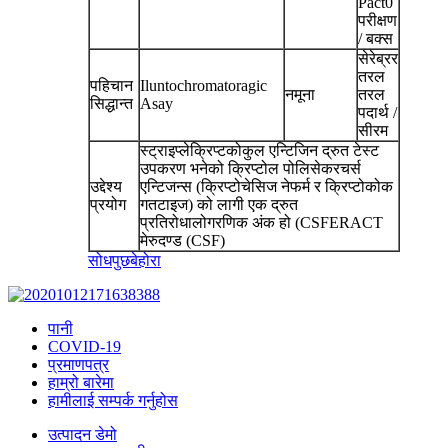
Pact0
परीक्षण
/ बक्स
सेरेब्रर
तरल
पहिचान
Iluntochromatoragic
नमूना
तरल
सिद्धान्त
Asay
पदार्थ /
सीरम
स्ट्राइप्लेक्रिप्टकोकुल एन्टिजिन द्रुत टेस्ट
उपकरण भनेको क्रिप्टोल पोलिसेकरचर्स
उद्देश्य
एन्टिजन्स (क्रिप्टोचेसिज नेफर्म र क्रिप्टोकोक
प्रयोग
गतटाइज) को लागी एक द्रुत
प्रतिरोधालोगरणिक अंक हो (CSFERACT
मेरुदण्ड (CSF)
सोधपुछ
बेहोरा
पानी
COVID-19
प्रमाणपत्र
हाम्रो बारेमा
हामीलाई सम्पर्क गर्नुहोस
उत्पादन डेमो