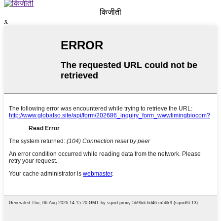
किजीती
x