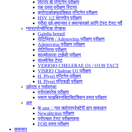
स्ट्रिप बी एन्टिगेन परीक्षण
एक द्रुत परीक्षण स्ट्रिप
क्रोप्टकोक्युलक्सिल एन्टिगेन परीक्षण
HSV 1/2 सानगोन परीक्षण
ग्रीवा पूर्व-क्यान्सर र क्यान्सरको लागि टेस्ट टेस्ट गर्दै
ग्यास्ट्रोन्सेन्टिक रोगहरू
Gairdia bemsil
रोटिभिरस / Adenovirus परीक्षण परीक्षण
Adenovirus परीक्षण परीक्षण
रोटिभिरस परीक्षण
साल्मोलाला टाईफी परीक्षण
साल्मोनेल टेस्ट
VERIOIO CHELERAE O1 / O139 TACT
VISRIO Chalerae O1 परीक्षण
H. Plyori एन्टिगेन परीक्षण
H. Plyori एन्टिबडी परीक्षण
उर्वरता र गर्भावस्था
प्रोपचप्रेस परीक्षण
भ्रूण फाइब्रिनक्टिक्टिक्सिन द्रुत परीक्षण
अरु
फ ung ्गल फ्लोरस्प्रेक्टेरी दाग ​​समाधान
Newalitciton परीक्षण
प्रोपचल टेस्ट परीक्षणहरू
FOB द्रुत परीक्षण
समाचार