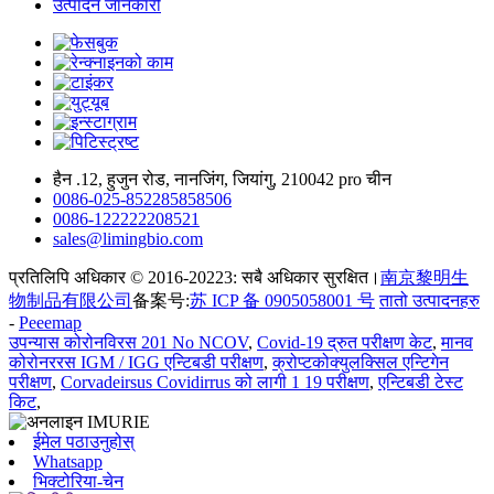
उत्पादन जानकारी
हैन .12, हुजुन रोड, नानजिंग, जियांगु, 210042 pro चीन
0086-025-852285858506
0086-122222208521
sales@limingbio.com
प्रतिलिपि अधिकार © 2016-20223: सबै अधिकार सुरक्षित।
南京黎明生
物制品有限公司
备案号:
苏 ICP 备 0905058001 号
तातो उत्पादनहरु
-
Peeemap
उपन्यास कोरोनविरस 201 No NCOV
,
Covid-19 द्रुत परीक्षण केट
,
मानव
कोरोनररस IGM / IGG एन्टिबडी परीक्षण
,
क्रोप्टकोक्युलक्सिल एन्टिगेन
परीक्षण
,
Corvadeirsus Covidirrus को लागी 1 19 परीक्षण
,
एन्टिबडी टेस्ट
किट
,
ईमेल पठाउनुहोस्
Whatsapp
भिक्टोरिया-चेन