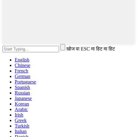
खोज वा ESC मा हिट मा हिट
English
Chinese
French
German
Portuguese
Spanish
Russian
Japanese
Korean
Arabic
Irish
Greek
Turkish
Italian
Danish