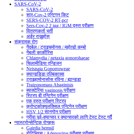
SARS-CoV-2
SARS-CoV-2
सार-Cov-2 एन्टिगन किट
SERS-COV-2 RT-pcr
Sers-Cov-2 2 igg / IGM द्रुत परीक्षण
वितरणकर्ता भर्ती
अर्डर राख्नुहोस्
संक्रामक रोग
गेंदबेल / ट्राइचमोनस / महोत्डो कम्बो
गेंबली कार्कीरिस
Chlamydia / netaxia gonorohaeae
चिलामीडिया एन्डिजन
Neisnaia Gonorroweae
क्यान्डडिडा एल्बिकान्न्स
ट्राइहामोनासोस रविना / ह्यान्डडा
Traizonomass Abaginisis
ब्याक्टेरिया vaginosis परीक्षण
स्ट्रिप बी एन्टिगेन परीक्षण
एक द्रुत परीक्षण स्ट्रिप
क्रोप्टकोक्युलक्सिल एन्टिगेन परीक्षण
HSV 1/2 सानगोन परीक्षण
ग्रीवा पूर्व-क्यान्सर र क्यान्सरको लागि टेस्ट टेस्ट गर्दै
ग्यास्ट्रोन्सेन्टिक रोगहरू
Gairdia bemsil
रोटिभिरस / Adenovirus परीक्षण परीक्षण