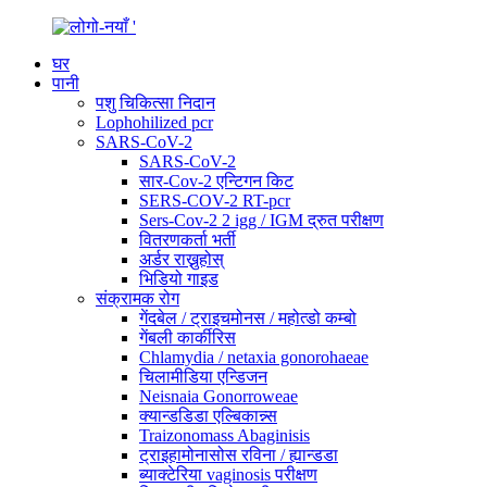
घर
पानी
पशु चिकित्सा निदान
Lophohilized pcr
SARS-CoV-2
SARS-CoV-2
सार-Cov-2 एन्टिगन किट
SERS-COV-2 RT-pcr
Sers-Cov-2 2 igg / IGM द्रुत परीक्षण
वितरणकर्ता भर्ती
अर्डर राख्नुहोस्
भिडियो गाइड
संक्रामक रोग
गेंदबेल / ट्राइचमोनस / महोत्डो कम्बो
गेंबली कार्कीरिस
Chlamydia / netaxia gonorohaeae
चिलामीडिया एन्डिजन
Neisnaia Gonorroweae
क्यान्डडिडा एल्बिकान्न्स
Traizonomass Abaginisis
ट्राइहामोनासोस रविना / ह्यान्डडा
ब्याक्टेरिया vaginosis परीक्षण