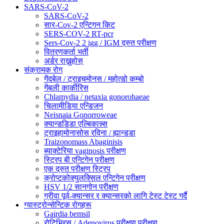
SARS-CoV-2
SARS-CoV-2
सार-Cov-2 एन्टिगन किट
SERS-COV-2 RT-pcr
Sers-Cov-2 2 igg / IGM द्रुत परीक्षण
वितरणकर्ता भर्ती
अर्डर राख्नुहोस्
संक्रामक रोग
गेंदबेल / ट्राइचमोनस / महोत्डो कम्बो
गेंबली कार्कीरिस
Chlamydia / netaxia gonorohaeae
चिलामीडिया एन्डिजन
Neisnaia Gonorroweae
क्यान्डडिडा एल्बिकान्न्स
ट्राइहामोनासोस रविना / ह्यान्डडा
Traizonomass Abaginisis
ब्याक्टेरिया vaginosis परीक्षण
स्ट्रिप बी एन्टिगेन परीक्षण
एक द्रुत परीक्षण स्ट्रिप
क्रोप्टकोक्युलक्सिल एन्टिगेन परीक्षण
HSV 1/2 सानगोन परीक्षण
ग्रीवा पूर्व-क्यान्सर र क्यान्सरको लागि टेस्ट टेस्ट गर्दै
ग्यास्ट्रोन्सेन्टिक रोगहरू
Gairdia bemsil
रोटिभिरस / Adenovirus परीक्षण परीक्षण