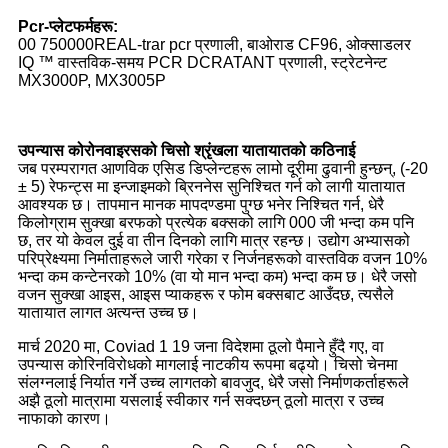
Pcr-प्लेटफर्महरू:
00 750000REAL-trar pcr प्रणाली, बाओराड CF96, ओक्साडलर
IQ ™ वास्तविक-समय PCR DCRATANT प्रणाली, स्ट्रेटनेन्ट
MX3000P, MX3005P
उपन्यास कोरोनवाइरसको चिसो श्रृंखला यातायातको कठिनाई
जब परम्परागत आणविक एसिड डिप्लेन्टहरू लामो दूरीमा ढुवानी हुन्छन्, (-20
± 5) रेफन्ट्स मा इन्जाइमको ब्रिननेस सुनिश्चित गर्न को लागी यातायात
आवश्यक छ। तापमान मानक मापदण्डमा पुग्छ भनेर निश्चित गर्न, धेरै
किलोग्राम सुक्खा बरफको प्रत्येक बक्सको लागि 000 जी भन्दा कम पनि
छ, तर यो केवल दुई वा तीन दिनको लागि मात्र रहन्छ। उद्योग अभ्यासको
परिप्रेक्ष्यमा निर्माताहरूले जारी गरेका र निर्जनहरूको वास्तविक वजन 10%
भन्दा कम कन्टेनरको 10% (वा यो मान भन्दा कम) भन्दा कम छ। धेरै जसो
वजन सुक्खा आइस, आइस प्याकहरू र फोम बक्सबाट आउँदछ, त्यसैले
यातायात लागत अत्यन्त उच्च छ।
मार्च 2020 मा, Coviad 1 19 जना विदेशमा ठूलो पैमाने हुँदै गए, वा
उपन्यास कोरिनविरोधको मागलाई नाटकीय रूपमा बढ्यो। चिसो चेनमा
संलग्नलाई निर्यात गर्ने उच्च लागतको बावजुद, धेरै जसो निर्माणकर्ताहरूले
अझै ठूलो मात्रामा यसलाई स्वीकार गर्न सक्दछन् ठूलो मात्रा र उच्च
नाफाको कारण।