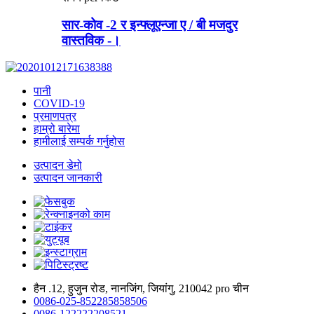
सार-कोव -2 र इन्फ्लूएन्जा ए / बी मजदुर
वास्तविक -।
पानी
COVID-19
प्रमाणपत्र
हाम्रो बारेमा
हामीलाई सम्पर्क गर्नुहोस
उत्पादन डेमो
उत्पादन जानकारी
हैन .12, हुजुन रोड, नानजिंग, जियांगु, 210042 pro चीन
0086-025-852285858506
0086-122222208521