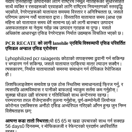
यद्यपि एस्तिहात्द्वी उत्पादनका लागि राष्ट्रिय निर्मूल नीतिहरूको सुधारसहित
साथै व्यक्ति र रसदहरूको प्रवाहको लागि राष्ट्रिय नियन्त्रणको स्तरवृद्धि
भएकोले, रेगरेन्टहरूको यातायात समयमा विस्तार र अनिश्चितता छ, जसले
परिणाम उत्पन्न गर्यो यातायात द्वारा। विस्तारित यातायात समय (आधा एक
महिना को यातायात समय धेरै सामान्य छ) को लागी बारम्बार उत्पादन
असफलताहरु मा नेतृत्व गर्दछ जब उत्पादन ग्राहक मा पुग्छ। यसले
अधिकांश आधारभूत एसिड रेगरेन्टहरू निर्यात उद्यमहरू विचलित भएको छ।
PCR RECATE को लागी lanohile प्रविधि विश्वव्यापी एसिड परिवर्तित
एसिडल अन्डाल एसिड प्रोसेसर
Lyhophilized pcr raiagents कोठाको तापक्रममा ढुवानी गर्न सकिन्छ
र भण्डारण गर्न सकिन्छ, जसले यातायात प्रक्रिया मात्र ल्याउन सक्दैन।
त्यसकारण, निर्यात यातायातको समस्या समाधान गर्न रोपिकल रेपोजिजल
हो।
लिशफिलाइजेशन समावेश छ एक ठोस स्थितिमा समाधानलाई फ्रिज गर्नु, र
त्यसपछि आत्मविश्वास र पानीको बाफलाई भ्याकुम सर्तमा कम गर्नुहोस्।
सुक्खा घोडल उही संरचना र गतिविधिको साथ कन्टेनरमा रहन्छ।
परम्परागत तरल रीजेन्ट्ससँग तुलना गर्नुहोस्, पूर्ण-कम्पोनेली लियोनल
कोरोनल एसक्सिरस अनौंठो एसिड अभ्यरिपल गरिएको आँगन हुन्छ जुन निम्न
विशेषताहरू छन्:
अत्यन्त कडा तातो स्थिरता:
यो 65 65 मा खडा उपचारको साथ गर्न सक्दछ
56 days0 दिनसम्म, र मोफिकलजी र रेफेन्टरको प्रदर्शन अपरिवर्तित
रहन्छ।