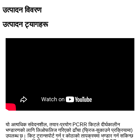
उत्पादन विवरण
उत्पादन ट्यागहरू
यो अत्यधिक संवेदनशील, तयार-प्रयोग PCRR किटले दीर्घकालीन
भण्डारणको लागि लिओफलिज गरिएको ढाँचा (फ्रिज-सुकाउने प्रक्रियामा)
उपलब्ध छ। किट ट्रान्सपोर्ट गर्न र कोठाको तापक्रममा भण्डार गर्न सकिन्छ