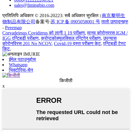
sales@limingbio.com
प्रतिलिपि अधिकार © 2016-20223: सबै अधिकार सुरक्षित।
南京黎明生
物制品有限公司
备案号:
苏 ICP 备 0905058001 号
तातो उत्पादनहरु
-
Peeemap
Corvadeirsus Covidirrus को लागी 1 19 परीक्षण
,
मानव कोरोनररस IGM /
IGG एन्टिबडी परीक्षण
,
क्रोप्टकोक्युलक्सिल एन्टिगेन परीक्षण
,
उपन्यास
कोरोनविरस 201 No NCOV
,
Covid-19 द्रुत परीक्षण केट
,
एन्टिबडी टेस्ट
किट
,
ईमेल पठाउनुहोस्
Whatsapp
भिक्टोरिया-चेन
किजीती
x