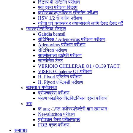
स्ट्रिप बी एन्टिगेन परीक्षण
एक द्रुत परीक्षण स्ट्रिप
क्रोप्टकोक्युलक्सिल एन्टिगेन परीक्षण
HSV 1/2 सानगोन परीक्षण
ग्रीवा पूर्व-क्यान्सर र क्यान्सरको लागि टेस्ट टेस्ट गर्दै
ग्यास्ट्रोन्सेन्टिक रोगहरू
Gairdia bemsil
रोटिभिरस / Adenovirus परीक्षण परीक्षण
Adenovirus परीक्षण परीक्षण
रोटिभिरस परीक्षण
साल्मोलाला टाईफी परीक्षण
साल्मोनेल टेस्ट
VERIOIO CHELERAE O1 / O139 TACT
VISRIO Chalerae O1 परीक्षण
H. Plyori एन्टिगेन परीक्षण
H. Plyori एन्टिबडी परीक्षण
उर्वरता र गर्भावस्था
प्रोपचप्रेस परीक्षण
भ्रूण फाइब्रिनक्टिक्टिक्सिन द्रुत परीक्षण
अरु
फ ung ्गल फ्लोरस्प्रेक्टेरी दाग ​​समाधान
Newalitciton परीक्षण
प्रोपचल टेस्ट परीक्षणहरू
FOB द्रुत परीक्षण
समाचार