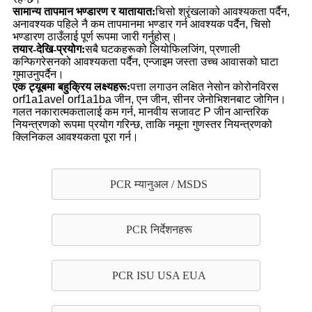
सामान्य तापमान भण्डारण र यातायात:
चिसो श्रृंखलाको आवश्यकता पर्दैन,
अनावश्यक पहिले नै कम तापमानमा भण्डार गर्न आवश्यक पर्दैन, चिसो
भण्डारण ठाउँलाई पूर्ण रूपमा जारी गर्नुहोस्।
तयार-देखि-प्रयोग:
सबै घटकहरूको लियोफिलजिंग, प्रणाली
कन्फिगरेसनको आवश्यकता पर्दैन, एन्जाइम जस्ता उच्च आवासको घाटा
गुमाउनुपर्दैन।
एक ट्यूबमा बहुक्रिय लक्ष्यहरू:
पत्ता लगाउन लक्षित नेसोन कोरोनविरस
orf1a1avel orf1a1ba जीन, एन जीन, सीनर जेनोभिशनबाट जोगिन।
गलत नकारात्मकतालाई कम गर्न, मानवीय सजावट P जीन आन्तरिक
नियन्त्रणको रूपमा प्रयोग गरिन्छ, ताकि नमूना गुणस्तर नियन्त्रणको
क्लिनिकल आवश्यकता पूरा गर्न।
PCR म्यानुअल / MSDS
PCR निर्देशनहरू
PCR ISU USA EUA