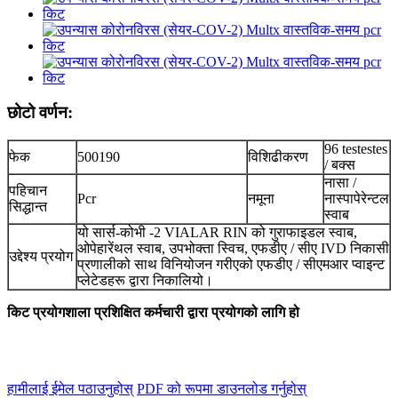
छोटो वर्णन:
96 testestes
फेक
500190
विशिढीकरण
/ बक्स
नासा /
पहिचान
Pcr
नमूना
नास्पापेरेन्टल
सिद्धान्त
स्वाब
यो सार्स-कोभी -2 VIALAR RIN को गुराफाइडल स्वाब,
ओपेहारेंथल स्वाब, उपभोक्ता स्विच, एफडीए / सीए IVD निकासी
उद्देश्य प्रयोग
प्रणालीको साथ विनियोजन गरीएको एफडीए / सीएमआर प्वाइन्ट
प्लेटेडहरू द्वारा निकालियो।
किट प्रयोगशाला प्रशिक्षित कर्मचारी द्वारा प्रयोगको लागि हो
हामीलाई ईमेल पठाउनुहोस्
PDF को रूपमा डाउनलोड गर्नुहोस्