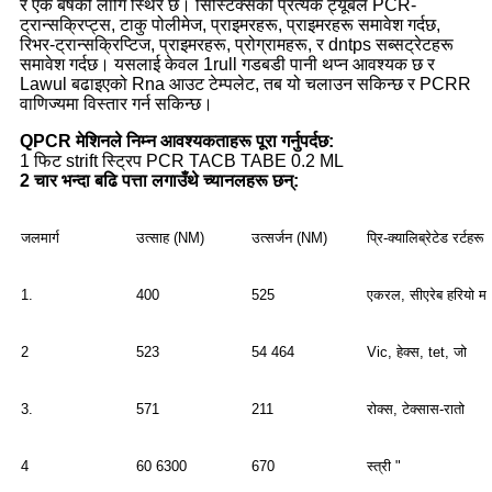
र एक बर्षको लागि स्थिर छ। सिस्टिक्सको प्रत्येक ट्यूबले PCR-
ट्रान्सक्रिप्ट्स, टाकु पोलीमेज, प्राइमरहरू, प्राइमरहरू समावेश गर्दछ,
रिभर-ट्रान्सक्रिप्टिज, प्राइमरहरू, प्रोग्रामहरू, र dntps सब्सट्रेटहरू
समावेश गर्दछ। यसलाई केवल 1rull गडबडी पानी थप्न आवश्यक छ र
Lawul बढाइएको Rna आउट टेम्पलेट, तब यो चलाउन सकिन्छ र PCRR
वाणिज्यमा विस्तार गर्न सकिन्छ।
QPCR मेशिनले निम्न आवश्यकताहरू पूरा गर्नुपर्दछ:
1 फिट strift स्ट्रिप PCR TACB TABE 0.2 ML
2 चार भन्दा बढि पत्ता लगाउँथे च्यानलहरू छन्:
जलमार्ग
उत्साह (NM)
उत्सर्जन (NM)
प्रि-क्यालिब्रेटेड रर्टहरू
1.
400
525
एकरल, सीएरेब हरियो म
2
523
54 464
Vic, हेक्स, tet, जो
3.
571
211
रोक्स, टेक्सास-रातो
4
60 6300
670
स्त्री "