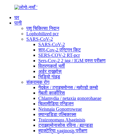
घर
पानी
पशु चिकित्सा निदान
Lophohilized pcr
SARS-CoV-2
SARS-CoV-2
सार-Cov-2 एन्टिगन किट
SERS-COV-2 RT-pcr
Sers-Cov-2 2 igg / IGM द्रुत परीक्षण
वितरणकर्ता भर्ती
अर्डर राख्नुहोस्
भिडियो गाइड
संक्रामक रोग
गेंदबेल / ट्राइचमोनस / महोत्डो कम्बो
गेंबली कार्कीरिस
Chlamydia / netaxia gonorohaeae
चिलामीडिया एन्डिजन
Neisnaia Gonorroweae
क्यान्डडिडा एल्बिकान्न्स
Traizonomass Abaginisis
ट्राइहामोनासोस रविना / ह्यान्डडा
ब्याक्टेरिया vaginosis परीक्षण