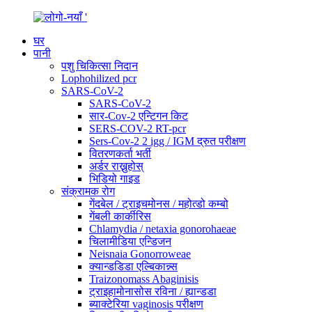
घर
पानी
पशु चिकित्सा निदान
Lophohilized pcr
SARS-CoV-2
SARS-CoV-2
सार-Cov-2 एन्टिगन किट
SERS-COV-2 RT-pcr
Sers-Cov-2 2 igg / IGM द्रुत परीक्षण
वितरणकर्ता भर्ती
अर्डर राख्नुहोस्
भिडियो गाइड
संक्रामक रोग
गेंदबेल / ट्राइचमोनस / महोत्डो कम्बो
गेंबली कार्कीरिस
Chlamydia / netaxia gonorohaeae
चिलामीडिया एन्डिजन
Neisnaia Gonorroweae
क्यान्डडिडा एल्बिकान्न्स
Traizonomass Abaginisis
ट्राइहामोनासोस रविना / ह्यान्डडा
ब्याक्टेरिया vaginosis परीक्षण