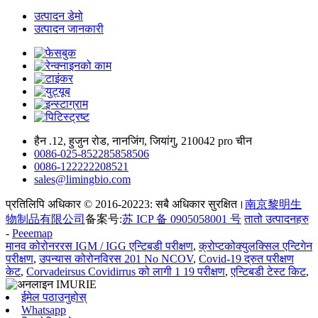
उत्पादन डेमो
उत्पादन जानकारी
हैन .12, हुजुन रोड, नानजिंग, जियांगु, 210042 pro चीन
0086-025-852285858506
0086-122222208521
sales@limingbio.com
प्रतिलिपि अधिकार © 2016-20223: सबै अधिकार सुरक्षित।
南京黎明生
物制品有限公司
备案号:
苏 ICP 备 0905058001 号
तातो उत्पादनहरु
-
Peeemap
मानव कोरोनररस IGM / IGG एन्टिबडी परीक्षण
,
क्रोप्टकोक्युलक्सिल एन्टिगेन
परीक्षण
,
उपन्यास कोरोनविरस 201 No NCOV
,
Covid-19 द्रुत परीक्षण
केट
,
Corvadeirsus Covidirrus को लागी 1 19 परीक्षण
,
एन्टिबडी टेस्ट किट
,
ईमेल पठाउनुहोस्
Whatsapp