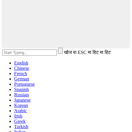
खोज वा ESC मा हिट मा हिट
English
Chinese
French
German
Portuguese
Spanish
Russian
Japanese
Korean
Arabic
Irish
Greek
Turkish
Italian