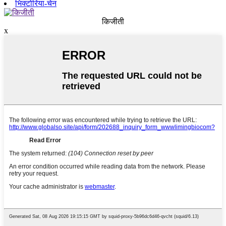
भिक्टोरिया-चेन
किजीती
x