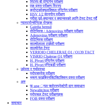
स्ट्रिप बी एन्टिगेन परीक्षण
एक द्रुत परीक्षण स्ट्रिप
क्रोप्टकोक्युलक्सिल एन्टिगेन परीक्षण
HSV 1/2 सानगोन परीक्षण
ग्रीवा पूर्व-क्यान्सर र क्यान्सरको लागि टेस्ट टेस्ट गर्दै
ग्यास्ट्रोन्सेन्टिक रोगहरू
Gairdia bemsil
रोटिभिरस / Adenovirus परीक्षण परीक्षण
Adenovirus परीक्षण परीक्षण
रोटिभिरस परीक्षण
साल्मोलाला टाईफी परीक्षण
साल्मोनेल टेस्ट
VERIOIO CHELERAE O1 / O139 TACT
VISRIO Chalerae O1 परीक्षण
H. Plyori एन्टिगेन परीक्षण
H. Plyori एन्टिबडी परीक्षण
उर्वरता र गर्भावस्था
प्रोपचप्रेस परीक्षण
भ्रूण फाइब्रिनक्टिक्टिक्सिन द्रुत परीक्षण
अरु
फ ung ्गल फ्लोरस्प्रेक्टेरी दाग ​​समाधान
Newalitciton परीक्षण
प्रोपचल टेस्ट परीक्षणहरू
FOB द्रुत परीक्षण
समाचार